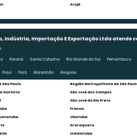
ar
Arujá
io, Indústria, Importação E Exportação Ltda atende
o
to
Paraná
Santa Catarina
Rio Grande do Sul
Pernambuco
Piauí
Pará
Maranhão
Alagoas
 São Paulo
Região Metropolitana de São Paul
a Santista
São José dos Campos
í
São José do Rio Preto
caba
Franca
uatatuba
Ubatuba
lto
Araraquara
irim
Indaiatuba