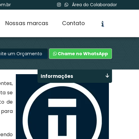
om.br
Área do Colaborador
Nossas marcas
Contato
icite um Orçamento
Chame no WhatsApp
Informações
entes,
rta se
to de
 para
ecendo