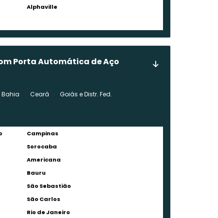
Alphaville
 com Porta Automática de Aço
Bahia
Ceará
Goiás e Distr. Fed.
o
Campinas
Sorocaba
Americana
Bauru
São Sebastião
São Carlos
Rio de Janeiro