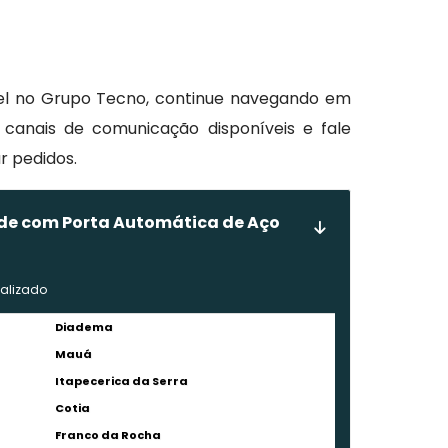
vel no Grupo Tecno, continue navegando em
canais de comunicação disponíveis e fale
ar pedidos.
nde com Porta Automática de Aço
nalizado
Diadema
Mauá
Itapecerica da Serra
Cotia
Franco da Rocha