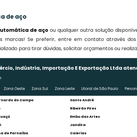
ca de aço
automática de aço
ou qualquer outra solução disponí
 marcas! Se preferir, entre em contato através dos 
zado para tirar dúvidas, solicitar orçamentos ou realiz
ércio, Indústria, Importação E Exportação Ltda ate
o
Zona Oeste
Zona Sul
Zona Leste
Litoral de São Paulo
Perso
rnardo do Campo
Santo André
o
Ribeirão Pires
Guaçú
Embu das Artes
i
Jandira
a de Parnaíba
Caierias