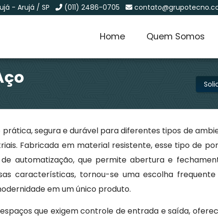
já - Arujá / SP
(011) 2486-0705
contato@grupotecno.c
Home
Quem Somos
Aço
Sol
prática, segura e durável para diferentes tipos de ambi
triais. Fabricada em material resistente, esse tipo de po
a de automatização, que permite abertura e fechamen
ssas características, tornou-se uma escolha frequente
 modernidade em um único produto.
a espaços que exigem controle de entrada e saída, ofer