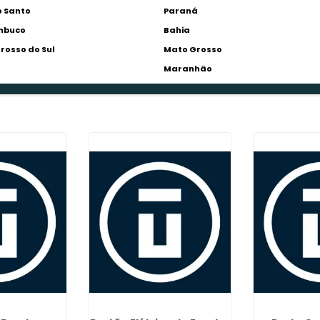
o Santo
Paraná
mbuco
Bahia
rosso do Sul
Mato Grosso
Maranhão