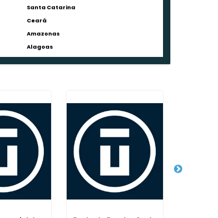
Santa Catarina
Ceará
Amazonas
Alagoas