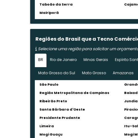
Taboão da Serra
Cajam
Mairiporã
Regiões do Brasil que a Tecno Comérc
Selecione uma região para solicitar um orçament
BR
Rio de Janeiro
Minas Gerais
Espírito San
Mato Grosso do Sul
Mato Grosso
Amazonas
São Paulo
Grande
Região Metropolitana de Campinas
Baixad
Ribeirão Preto
Jundia
Santa Bárbara d'Oeste
Piraci
Presidente Prudente
Carag
Limeira
Itu–Sa
Mogi Guaçu
Mogi M