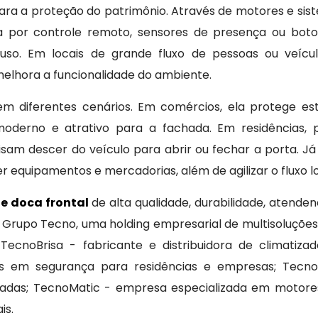
para a proteção do patrimônio. Através de motores e si
 por controle remoto, sensores de presença ou botoe
 uso. Em locais de grande fluxo de pessoas ou veícul
elhora a funcionalidade do ambiente.
 em diferentes cenários. Em comércios, ela protege es
derno e atrativo para a fachada. Em residências, p
m descer do veículo para abrir ou fechar a porta. Já e
r equipamentos e mercadorias, além de agilizar o fluxo lo
de doca frontal
de alta qualidade, durabilidade, atenden
 Grupo Tecno, uma holding empresarial de multisoluções,
ecnoBrisa - fabricante e distribuidora de climatizad
s em segurança para residências e empresas; Tecn
chadas; TecnoMatic - empresa especializada em motore
is.