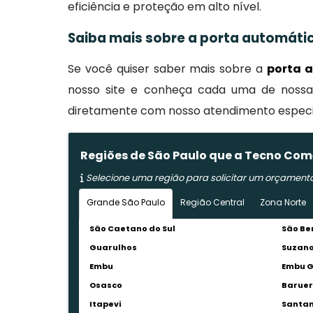
eficiência e proteção em alto nível.
Saiba mais sobre a porta automáti
Se você quiser saber mais sobre a
porta 
nosso site e conheça cada uma de nossas
diretamente com nosso atendimento especiali
Regiões de São Paulo que a Tecno Com
Selecione uma região para solicitar um orçament
Grande São Paulo
Região Central
Zona Norte
São Caetano do Sul
São Be
Guarulhos
Suzan
Embu
Embu 
Osasco
Baruer
Itapevi
Santan