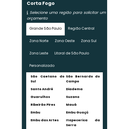
Corta Fogo
Selecione uma região para solicitar um
orçamento
Grande São Paulo
Região Central
Zona Norte
Zona Oeste
Zona Sul
Zona Leste
Litoral de São Paulo
Personalizado
São Caetano do
São Bernardo do
Sul
Campo
Santo André
Diadema
Guarulhos
Suzano
Ribeirão Pires
Mauá
Embu
Embu Guaçú
Embu das Artes
Itapecerica da
Serra