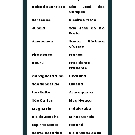
Baixada Santista
São José dos
Campos
Sorocaba
Ribeirão Preto
Jundiaí
São José do Rio
Preto
Americana
Santa Bárbara
d'Oeste
Piracicaba
Franca
Bauru
Presidente
Prudente
Caraguatatuba
Ubatuba
São Sebastião
Limeira
Itu–Salto
Araraquara
São Carlos
Mogi Guaçu
Mogi Mirim
Indaiatuba
Rio de Janeiro
Minas Gerais
Espírito Santo
Paraná
Santa Catarina
Rio Grande do Sul