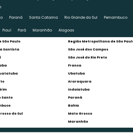
o
to
Paraná
Santa Catarina
Rio Grande do Sul
Pernambuco
Piauí
Pará
Maranhão
Alagoas
 São Paulo
Região Metropolitana de São Paul
a Santista
São José dos Campos
í
São José do Rio Preto
caba
Franca
uatatuba
Ubatuba
lto
Araraquara
irim
Indaiatuba
o Santo
Paraná
mbuco
Bahia
rosso do Sul
Mato Grosso
Maranhão