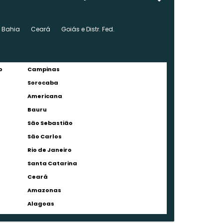
Bahia
Ceará
Goiás e Distr. Fed.
o
Campinas
Sorocaba
Americana
Bauru
São Sebastião
São Carlos
Rio de Janeiro
Santa Catarina
Ceará
Amazonas
Alagoas