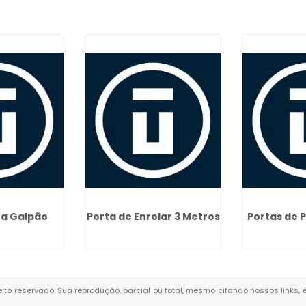
ra Galpão
Porta de Enrolar 3 Metros
Portas de 
reito reservado. Sua reprodução, parcial ou total, mesmo citando nossos links, 