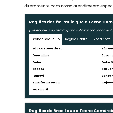
diretamente com nosso atendimento especiali
Regiões de São Paulo que a Tecno Comé
Selecione uma região para solicitar um orçament
Grande São Paulo
Região Central
Zona Norte
São Caetano do Sul
São Be
Guarulhos
Suzan
Embu
Embu 
Osasco
Baruer
Itapevi
Santan
Taboão da Serra
Cajam
Mairiporã
Regiões do Brasil que a Tecno Comérci