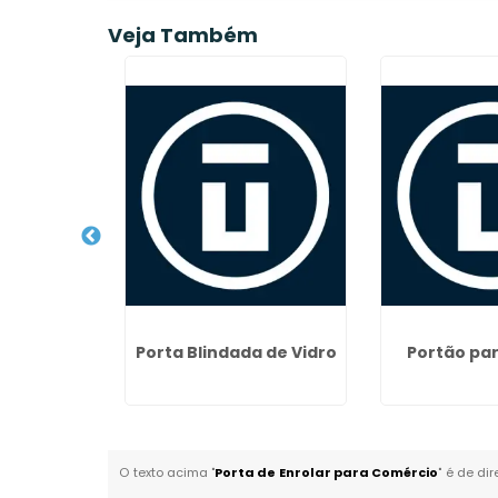
Veja Também
da de Aço
Porta Blindada de Vidro
Portão pa
O texto acima "
Porta de Enrolar para Comércio
" é de di