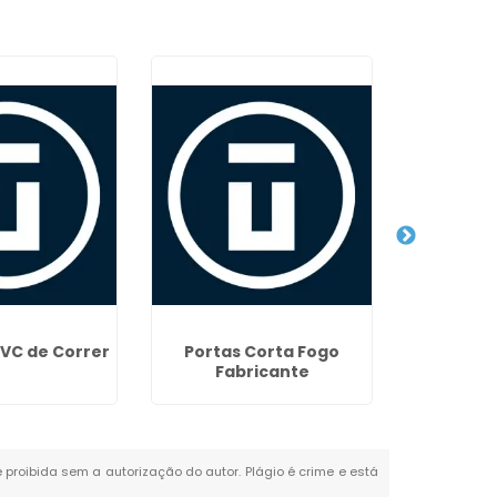
PVC de Correr
Portas Corta Fogo
Porta C
Fabricante
E
é proibida sem a autorização do autor. Plágio é crime e está