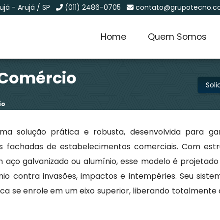
já - Arujá / SP
(011) 2486-0705
contato@grupotecno.c
Home
Quem Somos
 Comércio
Sol
io
a solução prática e robusta, desenvolvida para gar
das fachadas de estabelecimentos comerciais. Com estr
m aço galvanizado ou alumínio, esse modelo é projetado
nio contra invasões, impactos e intempéries. Seu siste
ica se enrole em um eixo superior, liberando totalmente