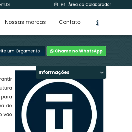
om.br
Área do Colaborador
Nossas marcas
Contato
icite um Orçamento
Chame no WhatsApp
Informações
antir
utura
 para
ma de
 o vão