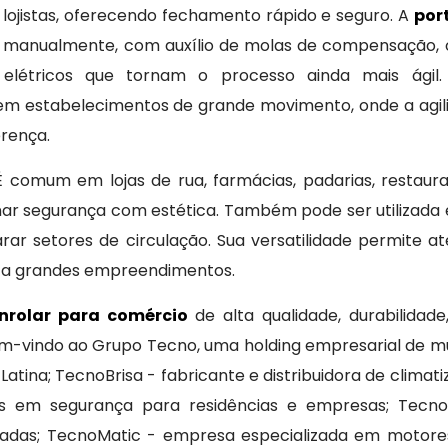
e lojistas, oferecendo fechamento rápido e seguro. A
por
 manualmente, com auxílio de molas de compensação, 
elétricos que tornam o processo ainda mais ágil.
em estabelecimentos de grande movimento, onde a agil
erença.
 É comum em lojas de rua, farmácias, padarias, restau
ar segurança com estética. Também pode ser utilizada 
ar setores de circulação. Sua versatilidade permite 
 a grandes empreendimentos.
enrolar para comércio
de alta qualidade, durabilidad
em-vindo ao Grupo Tecno, uma holding empresarial de mul
atina; TecnoBrisa - fabricante e distribuidora de climati
s em segurança para residências e empresas; Tecn
chadas; TecnoMatic - empresa especializada em motore