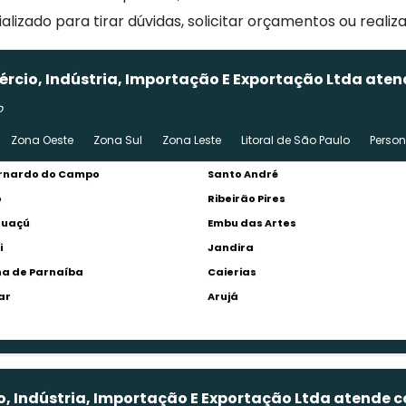
zado para tirar dúvidas, solicitar orçamentos ou realiz
rcio, Indústria, Importação E Exportação Ltda ate
o
Zona Oeste
Zona Sul
Zona Leste
Litoral de São Paulo
Perso
rnardo do Campo
Santo André
o
Ribeirão Pires
Guaçú
Embu das Artes
i
Jandira
a de Parnaíba
Caierias
ar
Arujá
o, Indústria, Importação E Exportação Ltda atende 